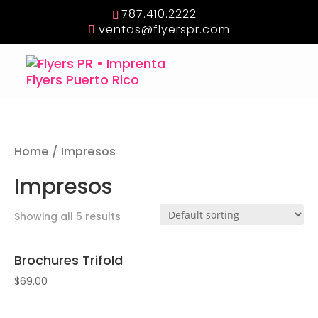
787.410.2222
ventas@flyerspr.com
Home
/ Impresos
Impresos
Showing all 5 results
Brochures Trifold
$
69.00