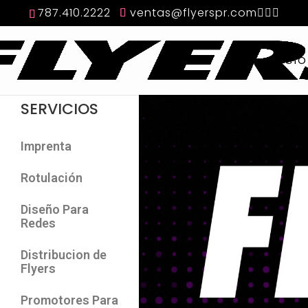
787.410.2222
ventas@flyerspr.com
INICIO
SERVICIOS
Imprenta
Rotulación
Diseño Para
Redes
Distribucion de
Flyers
Promotores Para