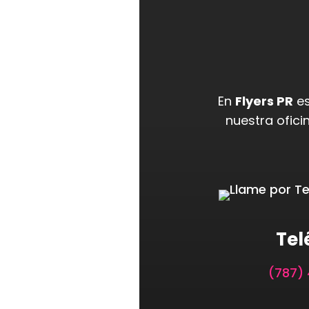
En
Flyers PR
es
nuestra ofici
Tel
(787)