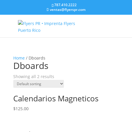
787.410.2222
ventas@flyerspr.com
Home
/ Dboards
Dboards
Showing all 2 results
Calendarios Magneticos
$
125.00